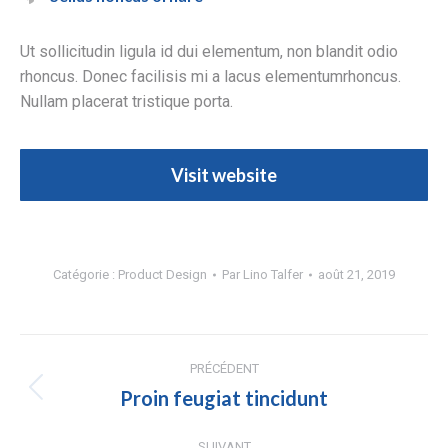
Ut sollicitudin ligula id dui elementum, non blandit odio
rhoncus. Donec facilisis mi a lacus elementumrhoncus.
Nullam placerat tristique porta.
Visit website
Catégorie :
Product Design
Par
Lino Talfer
août 21, 2019
Navigation
PRÉCÉDENT
de
Proin feugiat tincidunt
Onglet
précédent
commentaire
SUIVANT