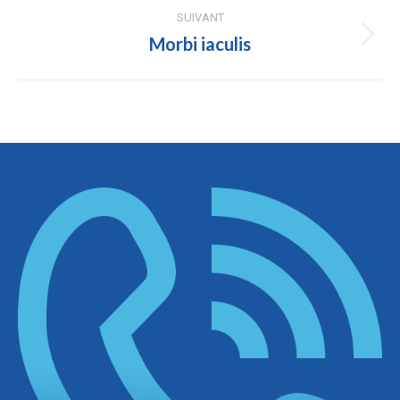
commentaire
SUIVANT
Morbi iaculis
Projets
similaires