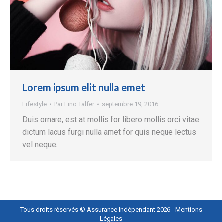
Lorem ipsum elit nulla emet
Lifestyle
Par
Lino Talfer
septembre 19, 2016
Duis ornare, est at mollis for libero mollis orci vitae
dictum lacus furgi nulla amet for quis neque lectus
vel neque.
Tous droits réservés © Assurance Indépendant 2026 -
Mentions
Légales