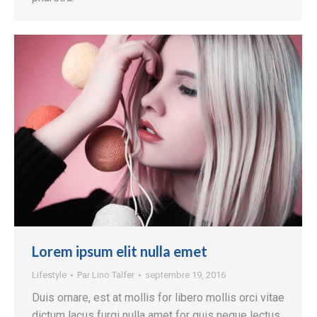
Lorem ipsum elit nulla emet
Lifestyle
Par
Lino Talfer
septembre 19, 2016
Duis ornare, est at mollis for libero mollis orci vitae
dictum lacus furgi nulla amet for quis neque lectus