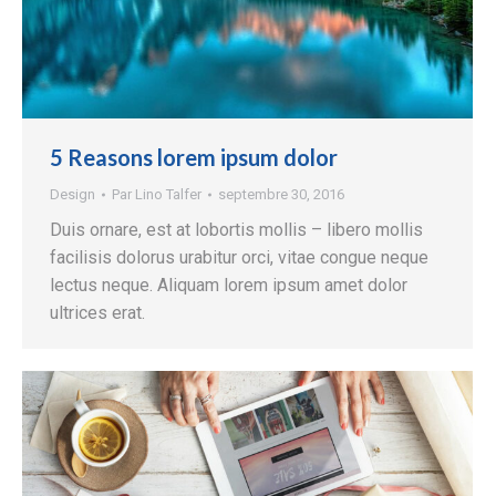
5 Reasons lorem ipsum dolor
Design
Par
Lino Talfer
septembre 30, 2016
Duis ornare, est at lobortis mollis – libero mollis
facilisis dolorus urabitur orci, vitae congue neque
lectus neque. Aliquam lorem ipsum amet dolor
ultrices erat.