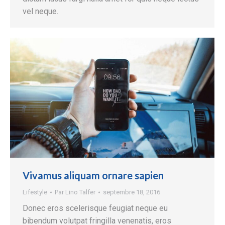
vel neque.
Vivamus aliquam ornare sapien
Lifestyle
Par
Lino Talfer
septembre 18, 2016
Donec eros scelerisque feugiat neque eu
bibendum volutpat fringilla venenatis, eros