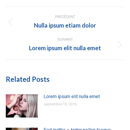
Navigation
PRÉCÉDENT
des
Nulla ipsum etiam dolor
Article
précédent
articles
:
SUIVANT
Lorem ipsum elit nulla emet
Article
suivant
:
Related Posts
Lorem ipsum elit nulla emet
septembre 19, 2016
Sed mattis – tortor pellen tesque