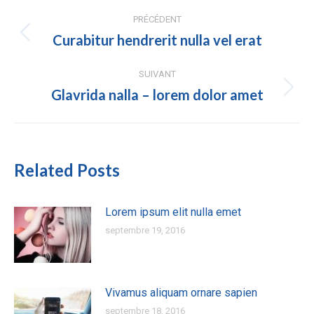
Navigation
PRÉCÉDENT
des
Curabitur hendrerit nulla vel erat
Article
précédent
articles
:
SUIVANT
Glavrida nalla – lorem dolor amet
Article
suivant
:
Related Posts
Lorem ipsum elit nulla emet
septembre 19, 2016
Vivamus aliquam ornare sapien
septembre 18, 2016