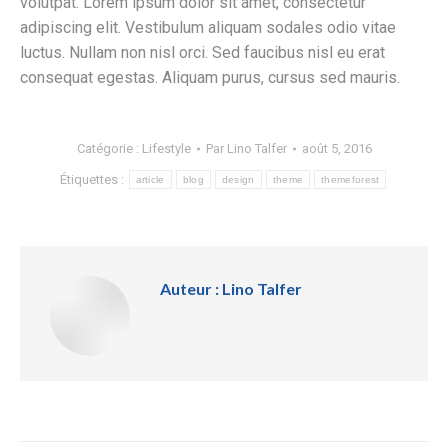
volutpat. Lorem ipsum dolor sit amet, consectetur
adipiscing elit. Vestibulum aliquam sodales odio vitae
luctus. Nullam non nisl orci. Sed faucibus nisl eu erat
consequat egestas. Aliquam purus, cursus sed mauris.
Catégorie :
Lifestyle
Par
Lino Talfer
août 5, 2016
Étiquettes :
article
blog
design
theme
themeforest
Auteur :
Lino Talfer